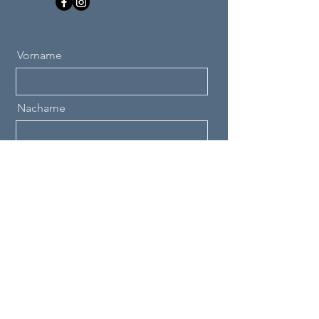
Vorname
Nachame
Email
Nachricht
Send